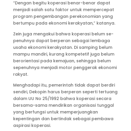
“Dengan begitu koperasi benar-benar da­pat
menjadi salah satu faktor untuk mem­percepat
program pengem­ba­ngan pereko­nomian yang
bertumpu pada ekonomi ke­rakyatan,” katanya.
Zein juga mengakui bahwa koperasi be­lum se­
penuhnya dapat berperan se­ba­gai lembaga
usaha ekonomi kerak­ya­tan. Di samping belum
mampu man­diri, kurang kompetetif juga belum
berorientasi pada kemajuan, sehingga belum
sepenuhnya menjadi motor penggerak ekonomi
rakyat.
Menghadapi itu, pemerintah tidak da­pat berdiri
sendiri, Dekopin harus ber­peran seperti tertuang
dalam UU No 25/1992 bahwa koperasi secara
ber­sama-sama mendirikan organisasi tung­gal
yang berfungsi untuk mem­per­juangkan
kepentingan dan bertin­dak sebagai pembawa
aspirasi kopera­si.