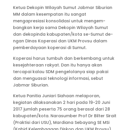
Ketua Dekopin Wilayah Sumut Jabmar Siburian
MM dalam kesem­pat­an itu sangat
mengapresiasi konso­lidasi untuk mengem­
bangkan kerja sama Dekopin Wilayah Sumut
dan de­kopinda kabupaten/kota se-Sumut de­
ngan Dinas Koperasi dan UKM Prov­su dalam
pemberdayaan koperasi di Sumut.
Koperasi harus tumbuh dan berkem­bang untuk
kesejahteraan rakyat. Dan itu hanya akan
tercapai kalau SDM pe­ngelolanya siap pakai
dan menguasai tek­nologi informasi, sebut
Jabmar Siburian.
Ketua Panitia Juniari Siahaan me­la­poran,
kegiatan dilaksanakan 2 hari pada 19-20 Juni
2017 jumlah pe­serta 75 orang berasal dari 28
ka­bu­paten/kota. Narasumber Prof Dr Bil­ter Sirait
(Prak­tisi dari USU), Mar­dia­na Seba­yang SE MSi
(Kabid Kelem­ba­gaan Diskop dan UKM Provsu),