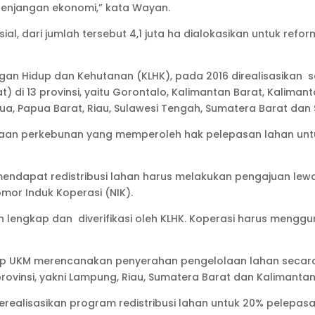
senjangan ekonomi,” kata Wayan.
al, dari jumlah tersebut 4,1 juta ha dialokasikan untuk refo
n Hidup dan Kehutanan (KLHK), pada 2016 direalisasikan se
) di 13 provinsi, yaitu Gorontalo, Kalimantan Barat, Kaliman
pua, Papua Barat, Riau, Sulawesi Tengah, Sumatera Barat dan
haan perkebunan yang memperoleh hak pelepasan lahan u
dapat redistribusi lahan harus melakukan pengajuan lewat
omor Induk Koperasi (NIK).
lengkap dan diverifikasi oleh KLHK. Koperasi harus menggu
p UKM merencanakan penyerahan pengelolaan lahan secara 
rovinsi, yakni Lampung, Riau, Sumatera Barat dan Kalimantan
erealisasikan program redistribusi lahan untuk 20% pelepas