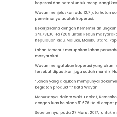
koperasi dan petani untuk mengurangi ke
Wayan menjelaskan ada 12,7 juta hutan sosi
penerimanya adalah koperasi.
Bekerjasama dengan Kementerian Lingkunga
341.731,30 Ha (20% untuk kebun masyarakat
Kepulauan Riau, Maluku, Maluku Utara, Pa
Lahan tersebut merupakan lahan perusa
masyarakat.
Wayan mengatakan koperasi yang akan men
tersebut dipastikan juga sudah memiliki N
“Lahan yang diajukan mempunyai dokumen 
kegiatan produktif,” kata Wayan.
Menurutnya, dalam waktu dekat, Kemenko
dengan luas kelolaan 51.676 Ha di empat p
Sebelumnya, pada 27 Maret 2017, untuk m