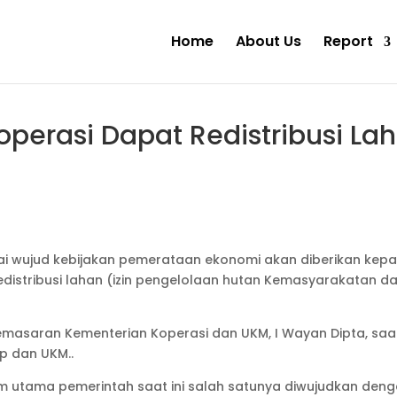
Home
About Us
Report
Koperasi Dapat Redistribusi L
gai wujud kebijakan pemerataan ekonomi akan diberikan kep
redistribusi lahan (izin pengelolaan hutan Kemasyarakatan 
emasaran Kementerian Koperasi dan UKM, I Wayan Dipta, saat
p dan UKM..
tama pemerintah saat ini salah satunya diwujudkan denga