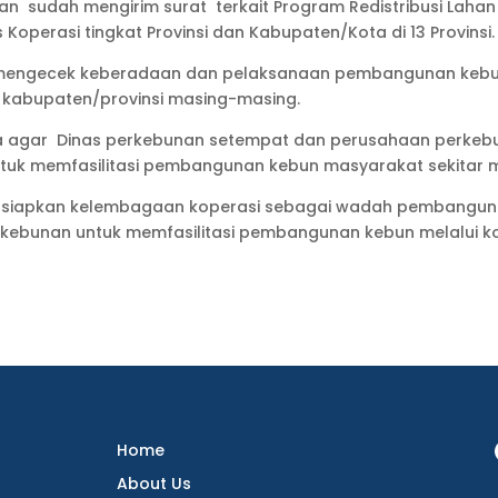
an sudah mengirim surat terkait Program Redistribusi Lah
Koperasi tingkat Provinsi dan Kabupaten/Kota di 13 Provinsi.
as mengecek keberadaan dan pelaksanaan pembangunan keb
kabupaten/provinsi masing-masing.
nta agar Dinas perkebunan setempat dan perusahaan perke
uk memfasilitasi pembangunan kebun masyarakat sekitar m
ersiapkan kelembagaan koperasi sebagai wadah pembangun
rkebunan untuk memfasilitasi pembangunan kebun melalui ko
Home
About Us